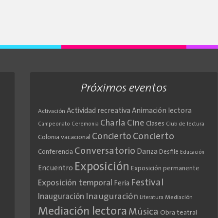
Próximos eventos
Actividad recreativa
Animación lectora
Activación
Cine
Charla
Clases
Club de lectura
Campeonato
Ceremonia
Concierto
Concierto
Colonia vacacional
Conversatorio
Danza
Conferencia
Desfile
Educación
Exposición
Encuentro
Exposición permanente
Festival
Exposición temporal
Feria
Inauguración
Inauguración
Literatura
Mediación
Mediación lectora
Música
Obra teatral