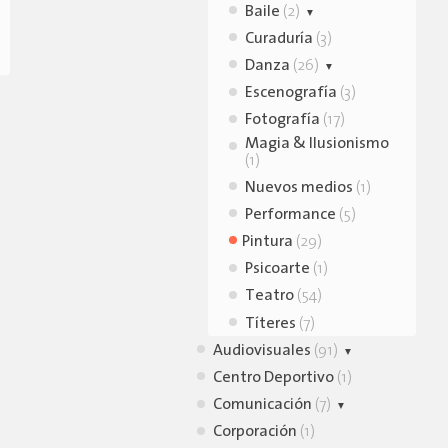
Baile
Utilería
Cerámica
(2)
(1)
(1)
Curaduría
Zancos
Dibujo
Break Dance
(2)
(1)
(3)
(1)
Danza
Escultura
(26)
(11)
Escenografía
Grabado
Clásica
(4)
(1)
(3)
Contemporáne
Fotografía
litografía
(17)
(1)
a
(5)
Magia & Ilusionismo
Mural
(7)
Danza aerea
(1)
(2)
Nuevos medios
(1)
Danza Clasica
(1)
Performance
(5)
Folclore
(1)
Pintura
(29)
Psicoarte
(1)
Teatro
(54)
Títeres
(7)
Audiovisuales
(91)
Centro Deportivo
Animación
(4)
(1)
Comunicación
Camarógrafo
(7)
(6)
Corporación
Cine
DIfusión
(8)
(2)
(1)