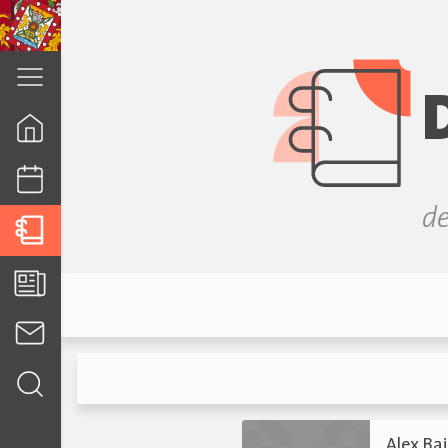
cuenca.gob.ec
de
Alex Ba