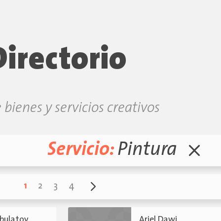
Directorio
 bienes y servicios creativos
Servicio:
Pintura
1
2
3
4
ibulatov
Ariel Dawi