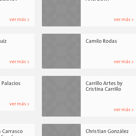
ver más >
ver más >
uiz
Camilo Rodas
ver más >
ver más >
 Palacios
Carrillo Artes by
Cristina Carrillo
ver más >
ver más >
a Carrasco
Christian González