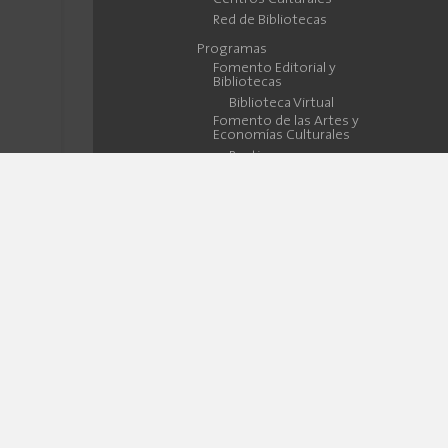
Red de Bibliotecas
Programas
Fomento Editorial y
Bibliotecas
Biblioteca Virtual
Fomento de las Artes y
Economías Culturales
Ranti 2021
Espacio Público, Ferias y
Festivales
Investigación
Cuenca Activa y
Deportiva
Ejes
Espacio Público
Cultura, Equidad &
Inclusión
Gobernanza de la Cultura
Hackearte.ec
Cultura de Barrio
Feria del Libro Cuenca