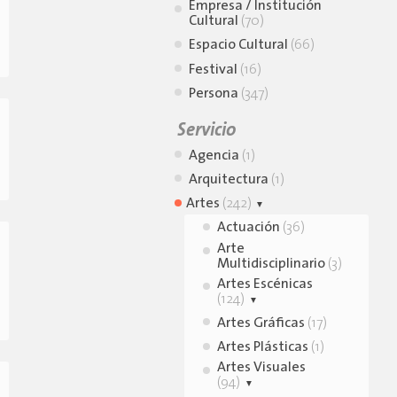
Empresa / Institución
Cultural
(70)
Espacio Cultural
(66)
Festival
(16)
Persona
(347)
Servicio
Agencia
(1)
Arquitectura
(1)
Artes
(242)
Actuación
(36)
Arte
Multidisciplinario
(3)
Artes Escénicas
(124)
Artes Gráficas
Circo
(2)
(17)
Danza y teatro
Artes Plásticas
(1)
(2)
Artes Visuales
(94)
Iluminación
(1)