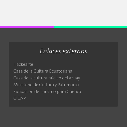
Confección
(1)
Estudio de grabación
Libros artísticos
(1)
(4)
Consultora
(1)
Poesía
(1)
Guitarra
Cosmetologa
(1)
(1)
Instrumentista
Decoración
(1)
(5)
Orquesta
Incubadora
(1)
(1)
Quinteto Polifónico
Investigación
(6)
(1)
Maquillaje
(3)
Enlaces externos
Sala de ensayos
(3)
Máscaras
(1)
Hackearte
Muñecos
(1)
Casa de la Cultura Ecuatoriana
Papel Mache
(1)
Casa de la cultura núcleo del azuay
Presentador de
programas
(1)
Ministerio de Cultura y Patrimonio
Restauración
(3)
Fundación de Turismo para Cuenca
CIDAP
Tatuajes
(7)
Yoga
(1)