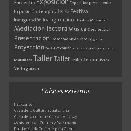
Exposición
Encuentro
Exposición permanente
Festival
Exposición temporal
Feria
Inauguración
Inauguración
Literatura
Mediación
Mediación lectora
Música
Obra teatral
Presentación
Presentación de libro
Programa
Proyección
Recorrido
Rueda de prensa
Ruta
Ruta
Recital
Taller
Taller
Teatro
teatro
teatralizada
Títeres
Visita guiada
Enlaces externos
Hackearte
Casa de la Cultura Ecuatoriana
Casa de la cultura núcleo del azuay
Ministerio de Cultura y Patrimonio
Fundación de Turismo para Cuenca