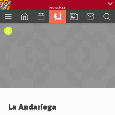
cuenca.gob.ec
La Andariega