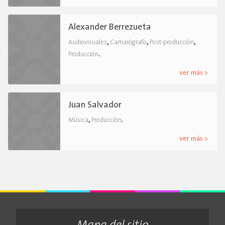
Alexander Berrezueta
,
,
,
Audiovisuales
Camarógrafo
Post-producción
.
Producción
ver más >
Juan Salvador
,
.
Música
Producción
ver más >