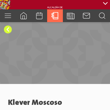
cuenca.gob.ec
Klever Moscoso