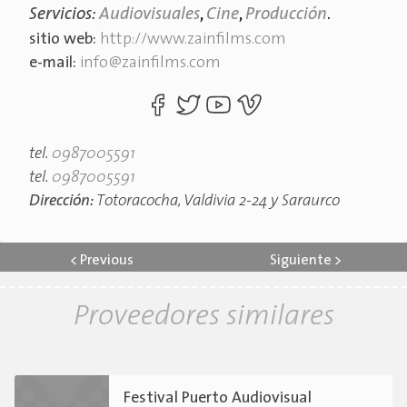
Servicios:
Audiovisuales
,
Cine
,
Producción
.
sitio web:
http://www.zainfilms.com
e-mail:
info@zainfilms.com
tel.
0987005591
tel.
0987005591
Dirección:
Totoracocha, Valdivia 2-24 y Saraurco
<
Previous
Siguiente
>
Proveedores similares
Festival Puerto Audiovisual