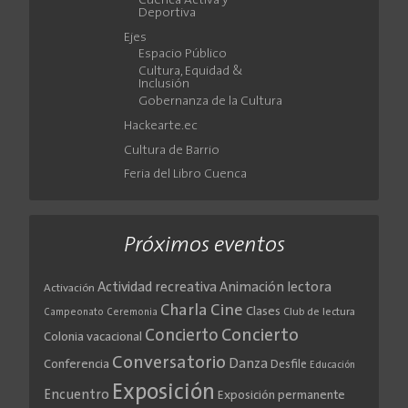
Cuenca Activa y
Deportiva
Ejes
Espacio Público
Cultura, Equidad &
Inclusión
Gobernanza de la Cultura
Hackearte.ec
Cultura de Barrio
Feria del Libro Cuenca
Próximos eventos
Actividad recreativa
Animación lectora
Activación
Cine
Charla
Clases
Club de lectura
Campeonato
Ceremonia
Concierto
Concierto
Colonia vacacional
Conversatorio
Danza
Conferencia
Desfile
Educación
Exposición
Encuentro
Exposición permanente