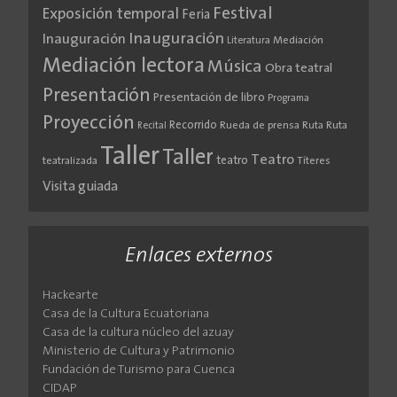
Festival
Exposición temporal
Feria
Inauguración
Inauguración
Literatura
Mediación
Mediación lectora
Música
Obra teatral
Presentación
Presentación de libro
Programa
Proyección
Recorrido
Rueda de prensa
Ruta
Ruta
Recital
Taller
Taller
Teatro
teatro
teatralizada
Títeres
Visita guiada
Enlaces externos
Hackearte
Casa de la Cultura Ecuatoriana
Casa de la cultura núcleo del azuay
Ministerio de Cultura y Patrimonio
Fundación de Turismo para Cuenca
CIDAP