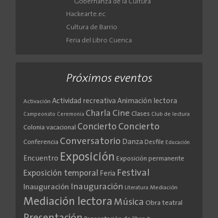
Gobernanza de la Cultura
Hackearte.ec
Cultura de Barrio
Feria del Libro Cuenca
Próximos eventos
Actividad recreativa
Animación lectora
Activación
Cine
Charla
Clases
Club de lectura
Campeonato
Ceremonia
Concierto
Concierto
Colonia vacacional
Conversatorio
Danza
Conferencia
Desfile
Educación
Exposición
Encuentro
Exposición permanente
Festival
Exposición temporal
Feria
Inauguración
Inauguración
Literatura
Mediación
Mediación lectora
Música
Obra teatral