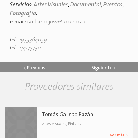
Servicios:
Artes Visuales
,
Documental
,
Eventos
,
Fotografía
.
e-mail:
raul.armijosv@ucuenca.ec
tel.
0979364059
tel.
074175730
<
Previous
Siguiente
>
Proveedores similares
Tomás Galindo Pazán
,
.
Artes Visuales
Pintura
ver más >