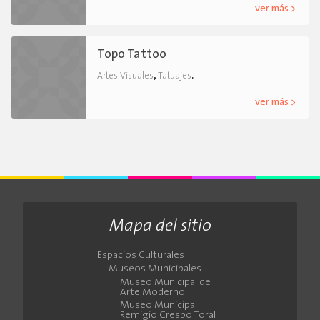
ver más >
Topo Tattoo
,
.
Artes Visuales
Tatuajes
ver más >
Mapa del sitio
Espacios Culturales
Museos Municipales
Museo Municipal de
Arte Moderno
Museo Municipal
Remigio Crespo Toral