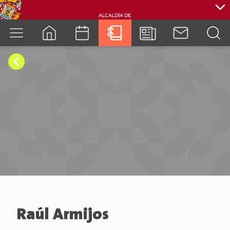
cuenca.gob.ec
Raúl Armijos