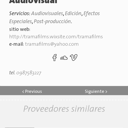
Audiovisual
Servicios:
Audiovisuales
,
Edición
,
Efectos
Especiales
,
Post-producción
.
sitio web:
http://tramafilms.wixsite.com/tramafilms
e-mail:
tramafilms@yahoo.com
tel.
0987583227
<
Previous
Siguiente
>
Proveedores similares