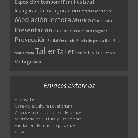
Festival
Exposición temporal
Feria
Inauguración
Inauguración
Literatura
Mediación
Mediación lectora
Música
Obra teatral
Presentación
Presentación de libro
Programa
Proyección
Recorrido
Rueda de prensa
Ruta
Ruta
Recital
Taller
Taller
Teatro
teatro
teatralizada
Títeres
Visita guiada
Enlaces externos
Hackearte
Casa de la Cultura Ecuatoriana
Casa de la cultura núcleo del azuay
Ministerio de Cultura y Patrimonio
Fundación de Turismo para Cuenca
CIDAP