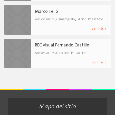
Marco Tello
,
,
,
.
Audiovisuales
Camarógrafo
Edición
Realizador
ver más >
REC visual Fernando Castillo
,
,
.
Audiovisuales
Dirección
Producción
ver más >
Mapa del sitio