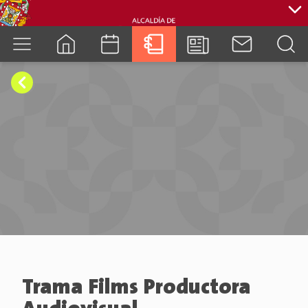
cuenca.gob.ec
Trama Films Productora