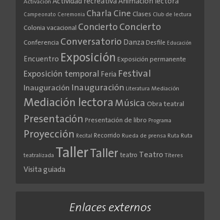
Actividad recreativa
Animación lectora
Activación
Cine
Charla
Clases
Club de lectura
Campeonato
Ceremonia
Concierto
Concierto
Colonia vacacional
Conversatorio
Danza
Conferencia
Desfile
Educación
Exposición
Encuentro
Exposición permanente
Festival
Exposición temporal
Feria
Inauguración
Inauguración
Literatura
Mediación
Mediación lectora
Música
Obra teatral
Presentación
Presentación de libro
Programa
Proyección
Recorrido
Rueda de prensa
Ruta
Ruta
Recital
Taller
Taller
Teatro
teatro
teatralizada
Títeres
Visita guiada
Enlaces externos