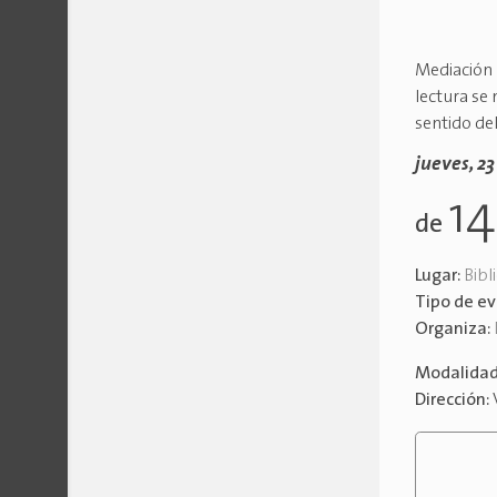
Mediación L
lectura se 
sentido de
jueves, 2
1
de
Lugar:
Bibl
Tipo de e
Organiza:
Modalida
Dirección: