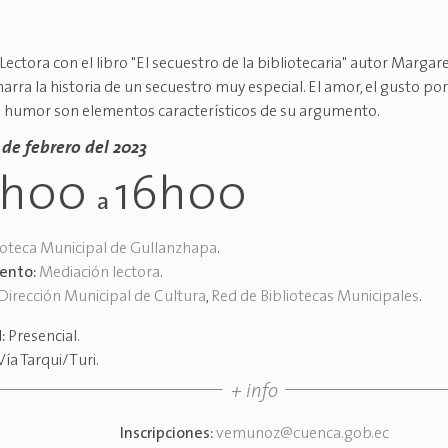
ectora con el libro "El secuestro de la bibliotecaria" autor Margar
narra la historia de un secuestro muy especial. El amor, el gusto por 
l humor son elementos característicos de su argumento.
3 de febrero del 2023
4h00
16h00
a
ioteca Municipal de Gullanzhapa
.
vento:
Mediación lectora
.
Dirección Municipal de Cultura
,
Red de Bibliotecas Municipales
.
d:
Presencial
.
Vía Tarqui/Turi
.
+ info
Inscripciones:
vemunoz@cuenca.gob.ec