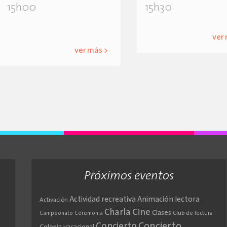
15h00
15h30
ver
ver más >
Próximos eventos
Actividad recreativa
Animación lectora
Activación
Cine
Charla
Clases
Club de lectura
Campeonato
Ceremonia
Concierto
Concierto