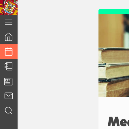
cuenca.gob.ec
Med