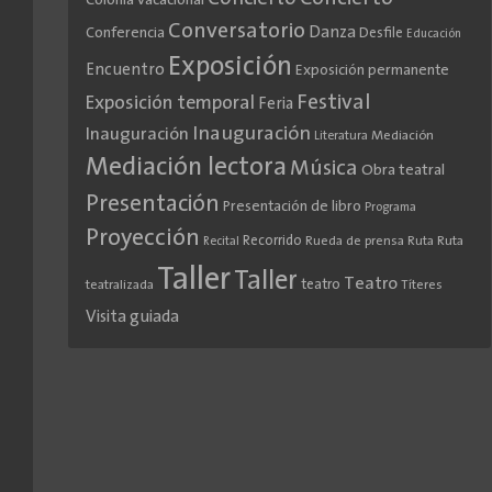
Colonia vacacional
Conversatorio
Danza
Conferencia
Desfile
Educación
Exposición
Encuentro
Exposición permanente
Festival
Exposición temporal
Feria
Inauguración
Inauguración
Literatura
Mediación
Mediación lectora
Música
Obra teatral
Presentación
Presentación de libro
Programa
Proyección
Recorrido
Rueda de prensa
Ruta
Ruta
Recital
Taller
Taller
Teatro
teatro
teatralizada
Títeres
Visita guiada