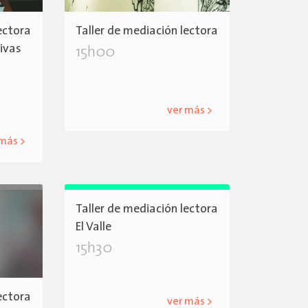
ectora
Taller de mediación lectora
tivas
15h00
ver más >
 más >
Taller de mediación lectora
El Valle
15h30
ectora
ver más >