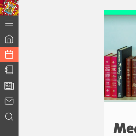
cuenca.gob.ec
Med