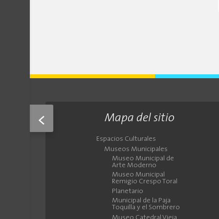
<
Mapa del sitio
Espacios Culturales
Museos Municipales
Museo Municipal de
Arte Moderno
Museo Municipal
Remigio Crespo Toral
Planetario
Municipal de la Paja
Toquilla y el Sombrero
Museo Catedral Vieja