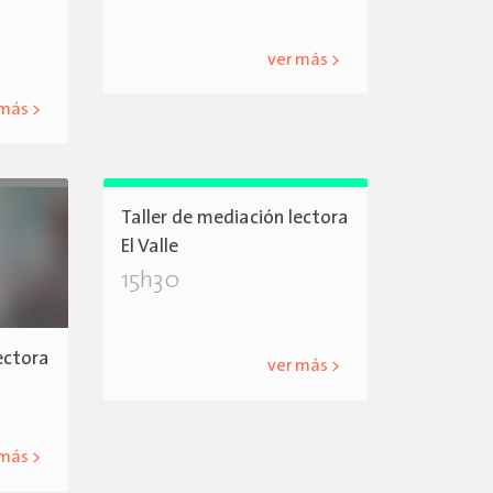
ver más >
 más >
Taller de mediación lectora
El Valle
15h30
ectora
ver más >
 más >