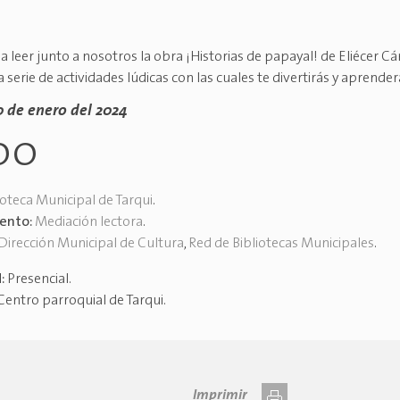
a leer junto a nosotros la obra ¡Historias de papayal! de Eliécer C
a serie de actividades lúdicas con las cuales te divertirás y aprend
0 de enero del 2024
00
ioteca Municipal de Tarqui
.
vento:
Mediación lectora
.
Dirección Municipal de Cultura
,
Red de Bibliotecas Municipales
.
d:
Presencial
.
Centro parroquial de Tarqui
.
Imprimir