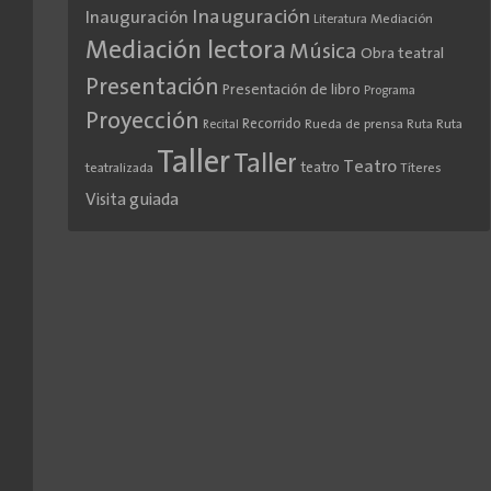
Inauguración
Inauguración
Literatura
Mediación
Mediación lectora
Música
Obra teatral
Presentación
Presentación de libro
Programa
Proyección
Recorrido
Rueda de prensa
Ruta
Ruta
Recital
Taller
Taller
Teatro
teatro
teatralizada
Títeres
Visita guiada