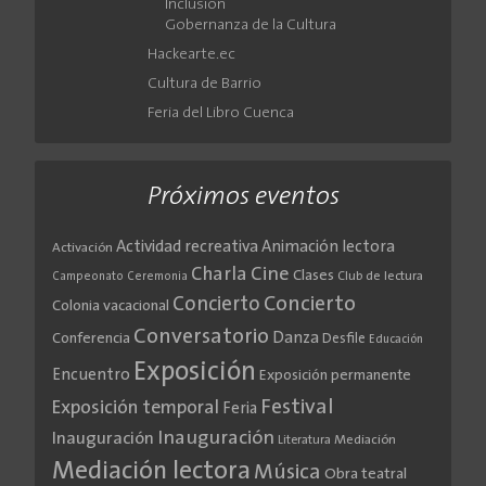
Inclusión
Gobernanza de la Cultura
Hackearte.ec
Cultura de Barrio
Feria del Libro Cuenca
Próximos eventos
Actividad recreativa
Animación lectora
Activación
Cine
Charla
Clases
Club de lectura
Campeonato
Ceremonia
Concierto
Concierto
Colonia vacacional
Conversatorio
Danza
Conferencia
Desfile
Educación
Exposición
Encuentro
Exposición permanente
Festival
Exposición temporal
Feria
Inauguración
Inauguración
Literatura
Mediación
Mediación lectora
Música
Obra teatral