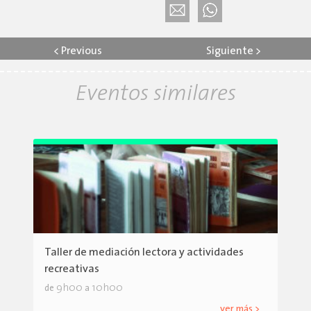
<
Previous
Siguiente
>
Eventos similares
Taller de mediación lectora y actividades
recreativas
9h00
10h00
de
a
ver más >