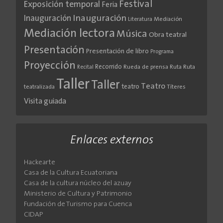
Festival
Exposición temporal
Feria
Inauguración
Inauguración
Literatura
Mediación
Mediación lectora
Música
Obra teatral
Presentación
Presentación de libro
Programa
Proyección
Recorrido
Rueda de prensa
Ruta
Ruta
Recital
Taller
Taller
Teatro
teatro
teatralizada
Títeres
Visita guiada
Enlaces externos
Hackearte
Casa de la Cultura Ecuatoriana
Casa de la cultura núcleo del azuay
Ministerio de Cultura y Patrimonio
Fundación de Turismo para Cuenca
CIDAP