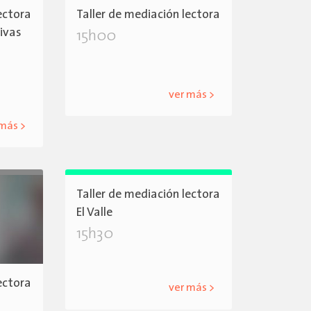
ectora
Taller de mediación lectora
tivas
15h00
ver más >
 más >
Taller de mediación lectora
El Valle
15h30
ectora
ver más >