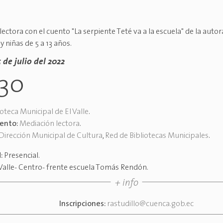
ectora con el cuento "La serpiente Teté va a la escuela" de la autora
y niñas de 5 a 13 años.
5 de julio del 2022
h30
ioteca Municipal de El Valle
.
vento:
Mediación lectora
.
Dirección Municipal de Cultura
,
Red de Bibliotecas Municipales
.
d:
Presencial
.
Valle- Centro- frente escuela Tomás Rendón
.
+ info
Inscripciones:
rastudillo@cuenca.gob.ec