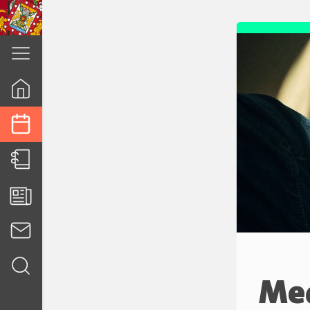
cuenca.gob.ec
Med