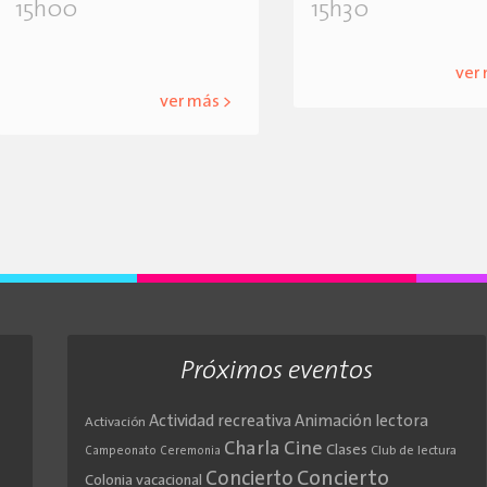
15h00
15h30
ver
ver más >
Próximos eventos
Actividad recreativa
Animación lectora
Activación
Cine
Charla
Clases
Club de lectura
Campeonato
Ceremonia
Concierto
Concierto
Colonia vacacional