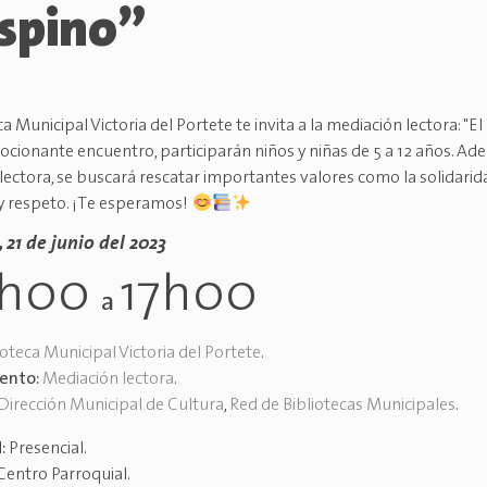
Espino”
ca Municipal Victoria del Portete te invita a la mediación lectora: "El 
ocionante encuentro, participarán niños y niñas de 5 a 12 años. Ad
lectora, se buscará rescatar importantes valores como la solidarid
 y respeto. ¡Te esperamos!
 21 de junio del 2023
5h00
17h00
a
ioteca Municipal Victoria del Portete
.
vento:
Mediación lectora
.
Dirección Municipal de Cultura
,
Red de Bibliotecas Municipales
.
d:
Presencial
.
Centro Parroquial
.