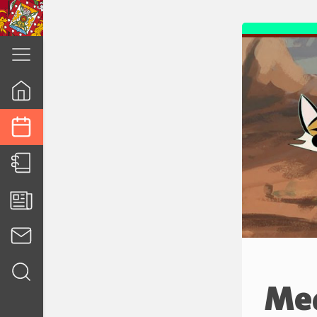
cuenca.gob.ec
Med