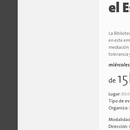
el 
La Bibliote
en este em
mediación 
tolerancia
miércoles,
1
de
Lugar:
Bibl
Tipo de e
Organiza:
Modalida
Dirección: