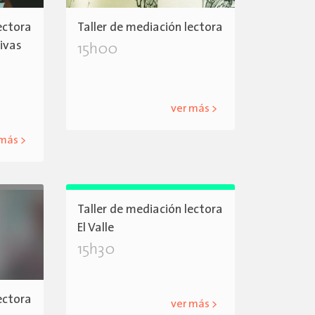
ectora
Taller de mediación lectora
tivas
15h00
ver más >
 más >
Taller de mediación lectora
El Valle
15h30
ectora
ver más >