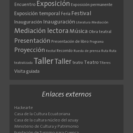
Exposición
Encuentro
Exposición permanente
Festival
Exposición temporal
Feria
Inauguración
Inauguración
Literatura
Mediación
Mediación lectora
Música
Obra teatral
Presentación
Presentación de libro
Programa
Proyección
Recorrido
Rueda de prensa
Ruta
Ruta
Recital
Taller
Taller
Teatro
teatro
teatralizada
Títeres
Visita guiada
Enlaces externos
Hackearte
Casa de la Cultura Ecuatoriana
Casa de la cultura núcleo del azuay
Ministerio de Cultura y Patrimonio
Fundación de Turismo para Cuenca