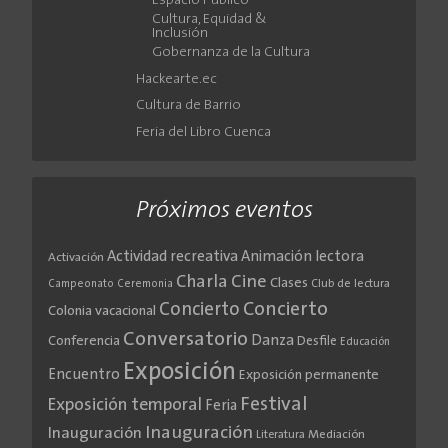
Espacio Público
Cultura, Equidad &
Inclusión
Gobernanza de la Cultura
Hackearte.ec
Cultura de Barrio
Feria del Libro Cuenca
Próximos eventos
Actividad recreativa
Animación lectora
Activación
Cine
Charla
Clases
Club de lectura
Campeonato
Ceremonia
Concierto
Concierto
Colonia vacacional
Conversatorio
Danza
Conferencia
Desfile
Educación
Exposición
Encuentro
Exposición permanente
Festival
Exposición temporal
Feria
Inauguración
Inauguración
Literatura
Mediación