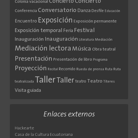
Concierto
Concierto
Colonia vacacional
Conversatorio
Danza
Conferencia
Desfile
Educación
Exposición
Encuentro
Exposición permanente
Festival
Exposición temporal
Feria
Inauguración
Inauguración
Literatura
Mediación
Mediación lectora
Música
Obra teatral
Presentación
Presentación de libro
Programa
Proyección
Recorrido
Rueda de prensa
Ruta
Ruta
Recital
Taller
Taller
Teatro
teatro
teatralizada
Títeres
Visita guiada
Enlaces externos
Hackearte
Casa de la Cultura Ecuatoriana