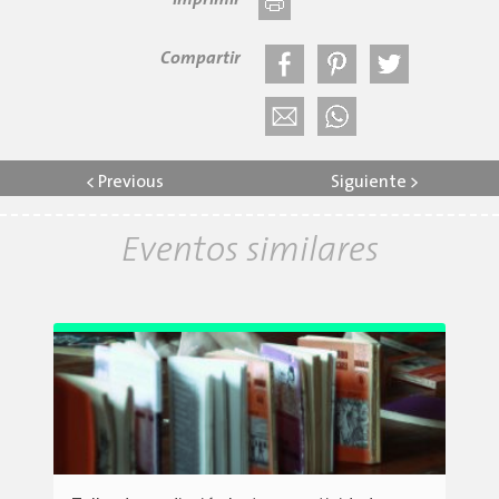
Imprimir
Compartir
<
Previous
Siguiente
>
Eventos similares