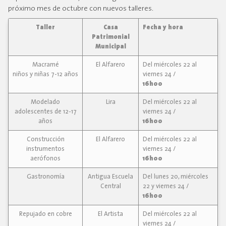
próximo mes de octubre con nuevos talleres.
Taller
Casa
Fecha y hora
Patrimonial
Municipal
Macramé
El Alfarero
Del miércoles 22 al
niños y niñas 7-12 años
viernes 24 /
16h00
Modelado
Lira
Del miércoles 22 al
adolescentes de 12-17
viernes 24 /
años
16h00
Construcción
El Alfarero
Del miércoles 22 al
instrumentos
viernes 24 /
aerófonos
16h00
Gastronomía
Antigua Escuela
Del lunes 20, miércoles
Central
22 y viernes 24 /
16h00
Repujado en cobre
El Artista
Del miércoles 22 al
viernes 24 /