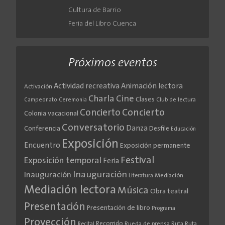
Cultura de Barrio
Feria del Libro Cuenca
Próximos eventos
Actividad recreativa
Animación lectora
Activación
Cine
Charla
Clases
Club de lectura
Campeonato
Ceremonia
Concierto
Concierto
Colonia vacacional
Conversatorio
Danza
Conferencia
Desfile
Educación
Exposición
Encuentro
Exposición permanente
Festival
Exposición temporal
Feria
Inauguración
Inauguración
Literatura
Mediación
Mediación lectora
Música
Obra teatral
Presentación
Presentación de libro
Programa
Proyección
Recorrido
Rueda de prensa
Ruta
Ruta
Recital