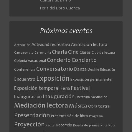
Cultura de Barrio
Feria del Libro Cuenca
Próximos eventos
Actividad recreativa
Animación lectora
Activación
Cine
Charla
Clases
Club de lectura
Campeonato
Ceremonia
Concierto
Concierto
Colonia vacacional
Conversatorio
Danza
Conferencia
Desfile
Educación
Exposición
Encuentro
Exposición permanente
Festival
Exposición temporal
Feria
Inauguración
Inauguración
Literatura
Mediación
Mediación lectora
Música
Obra teatral
Presentación
Presentación de libro
Programa
Proyección
Recorrido
Rueda de prensa
Ruta
Ruta
Recital