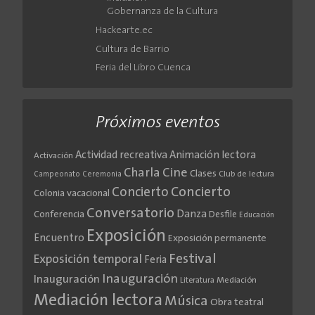
Gobernanza de la Cultura
Hackearte.ec
Cultura de Barrio
Feria del Libro Cuenca
Próximos eventos
Actividad recreativa
Animación lectora
Activación
Cine
Charla
Clases
Club de lectura
Campeonato
Ceremonia
Concierto
Concierto
Colonia vacacional
Conversatorio
Danza
Conferencia
Desfile
Educación
Exposición
Encuentro
Exposición permanente
Festival
Exposición temporal
Feria
Inauguración
Inauguración
Literatura
Mediación
Mediación lectora
Música
Obra teatral