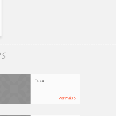
es
Tuco
ver más >