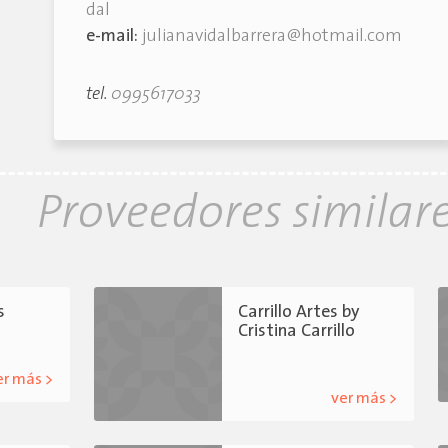
dal
e-mail:
julianavidalbarrera@hotmail.com
tel.
0995617033
Proveedores similar
s
Carrillo Artes by
Cristina Carrillo
er más >
ver más >