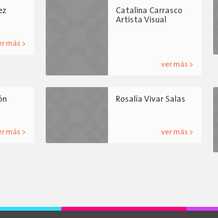
ez
Catalina Carrasco
Artista Visual
er más >
ver más >
ón
Rosalía Vivar Salas
er más >
ver más >