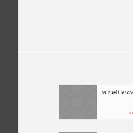
Miguel Illesca
v