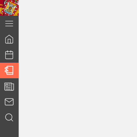
cuenca.gob.ec