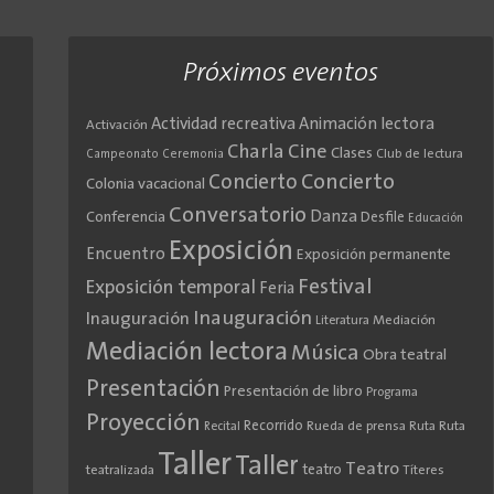
Próximos eventos
Actividad recreativa
Animación lectora
Activación
Cine
Charla
Clases
Club de lectura
Campeonato
Ceremonia
Concierto
Concierto
Colonia vacacional
Conversatorio
Danza
Conferencia
Desfile
Educación
Exposición
Encuentro
Exposición permanente
Festival
Exposición temporal
Feria
Inauguración
Inauguración
Literatura
Mediación
Mediación lectora
Música
Obra teatral
Presentación
Presentación de libro
Programa
Proyección
Recorrido
Rueda de prensa
Ruta
Ruta
Recital
Taller
Taller
Teatro
teatro
teatralizada
Títeres