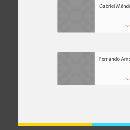
Gabriel Ménd
v
Fernando Am
v