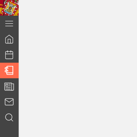
cuenca.gob.ec