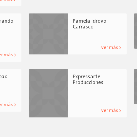
rnando
Pamela Idrovo
Carrasco
ver más >
er más >
Abad
Expressarte
Producciones
er más >
ver más >