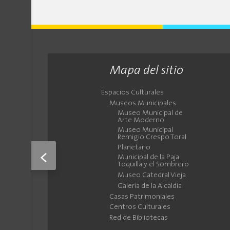
Mapa del sitio
Espacios Culturales
Museos Municipales
Museo Municipal de
Arte Moderno
Museo Municipal
Remigio Crespo Toral
Planetario
<
Municipal de la Paja
Toquilla y el Sombrero
Museo Catedral Vieja
Galería de la Alcaldía
Casas Patrimoniales
Centros Culturales
Red de Bibliotecas