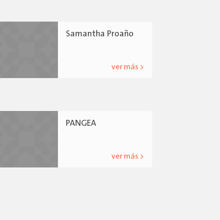
Samantha Proaño
ver más >
PANGEA
ver más >