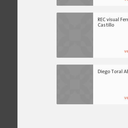
REC visual Fe
Castillo
v
Diego Toral 
v