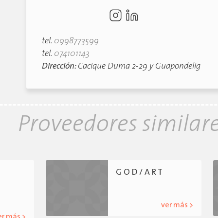
tel.
0998773599
tel.
074101143
Dirección:
Cacique Duma 2-29 y Guapondelig
Proveedores similar
G O D / A R T
ver más >
er más >