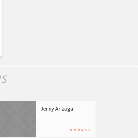
es
Jenny Arízaga
ver más >