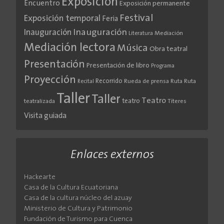
Exposición
Encuentro
Exposición permanente
Festival
Exposición temporal
Feria
Inauguración
Inauguración
Literatura
Mediación
Mediación lectora
Música
Obra teatral
Presentación
Presentación de libro
Programa
Proyección
Recorrido
Rueda de prensa
Ruta
Ruta
Recital
Taller
Taller
Teatro
teatro
teatralizada
Títeres
Visita guiada
Enlaces externos
Hackearte
Casa de la Cultura Ecuatoriana
Casa de la cultura núcleo del azuay
Ministerio de Cultura y Patrimonio
Fundación de Turismo para Cuenca