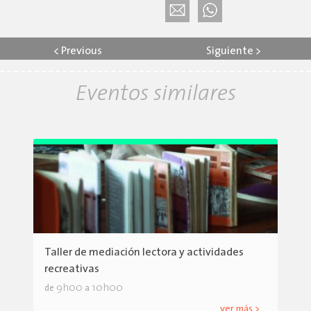
<
Previous
Siguiente
>
Eventos similares
Taller de mediación lectora y actividades
recreativas
9h00
10h00
de
a
ver más >