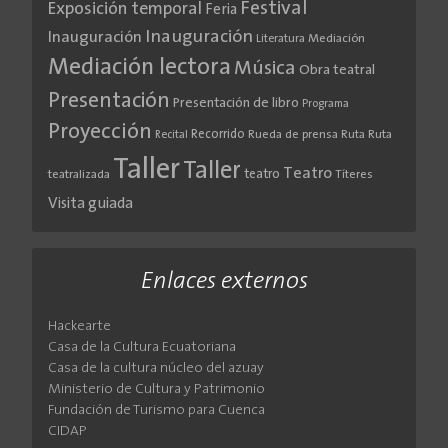
Festival
Exposición temporal
Feria
Inauguración
Inauguración
Literatura
Mediación
Mediación lectora
Música
Obra teatral
Presentación
Presentación de libro
Programa
Proyección
Recorrido
Rueda de prensa
Ruta
Ruta
Recital
Taller
Taller
Teatro
teatro
teatralizada
Títeres
Visita guiada
Enlaces externos
Hackearte
Casa de la Cultura Ecuatoriana
Casa de la cultura núcleo del azuay
Ministerio de Cultura y Patrimonio
Fundación de Turismo para Cuenca
CIDAP