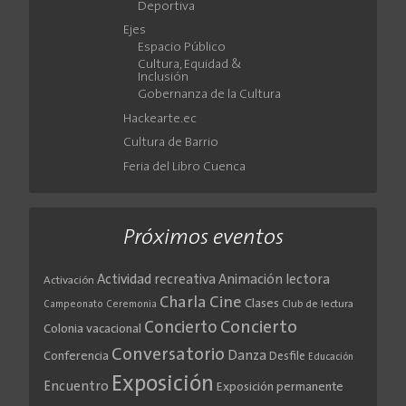
Deportiva
Ejes
Espacio Público
Cultura, Equidad &
Inclusión
Gobernanza de la Cultura
Hackearte.ec
Cultura de Barrio
Feria del Libro Cuenca
Próximos eventos
Actividad recreativa
Animación lectora
Activación
Cine
Charla
Clases
Club de lectura
Campeonato
Ceremonia
Concierto
Concierto
Colonia vacacional
Conversatorio
Danza
Conferencia
Desfile
Educación
Exposición
Encuentro
Exposición permanente