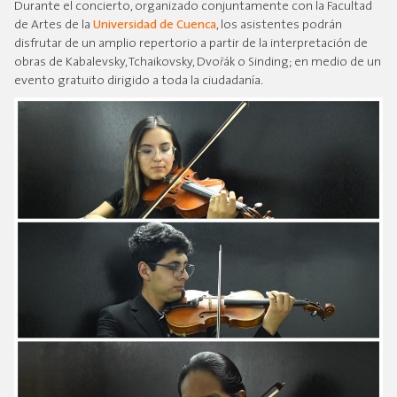
Durante el concierto, organizado conjuntamente con la Facultad
de Artes de la
Universidad de Cuenca
, los asistentes podrán
disfrutar de un amplio repertorio a partir de la interpretación de
obras de Kabalevsky, Tchaikovsky, Dvořák o Sinding; en medio de un
evento gratuito dirigido a toda la ciudadanía.