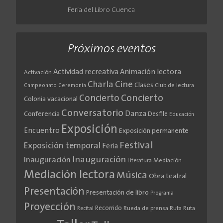
Feria del Libro Cuenca
Próximos eventos
Actividad recreativa
Animación lectora
Activación
Cine
Charla
Clases
Club de lectura
Campeonato
Ceremonia
Concierto
Concierto
Colonia vacacional
Conversatorio
Danza
Conferencia
Desfile
Educación
Exposición
Encuentro
Exposición permanente
Festival
Exposición temporal
Feria
Inauguración
Inauguración
Literatura
Mediación
Mediación lectora
Música
Obra teatral
Presentación
Presentación de libro
Programa
Proyección
Recorrido
Rueda de prensa
Ruta
Ruta
Recital