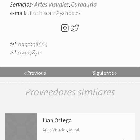
Servicios:
Artes Visuales
,
Curaduría
.
e-mail:
tituchiscarr@yahoo.es
tel.
0995398664
tel.
074078510
<
Previous
Siguiente
>
Proveedores similares
Juan Ortega
,
.
Artes Visuales
Mural