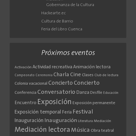
Gobernanza de la Cultura
Hackearte.ec
Cultura de Barrio
Feria del Libro Cuenca
Próximos eventos
Actividad recreativa
Animación lectora
Activación
Cine
Charla
Clases
Club de lectura
Campeonato
Ceremonia
Concierto
Concierto
Colonia vacacional
Conversatorio
Danza
Conferencia
Desfile
Educación
Exposición
Encuentro
Exposición permanente
Festival
Exposición temporal
Feria
Inauguración
Inauguración
Literatura
Mediación
Mediación lectora
Música
Obra teatral