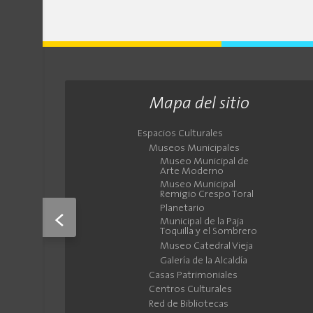
Mapa del sitio
Espacios Culturales
Museos Municipales
Museo Municipal de
Arte Moderno
Museo Municipal
Remigio Crespo Toral
Planetario
<
Municipal de la Paja
Toquilla y el Sombrero
Museo Catedral Vieja
Galería de la Alcaldía
Casas Patrimoniales
Centros Culturales
Red de Bibliotecas