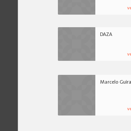
v
DAZA
v
Marcelo Guir
v