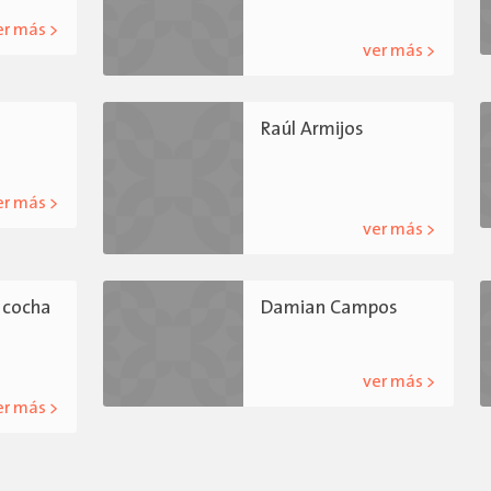
er más >
ver más >
Raúl Armijos
er más >
ver más >
acocha
Damian Campos
ver más >
er más >