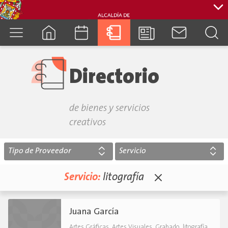
cuenca.gob.ec
Directorio
de bienes y servicios
creativos
Tipo de Proveedor
Servicio
Servicio:
litografía
Juana García
,
,
,
.
Artes Gráficas
Artes Visuales
Grabado
litografía