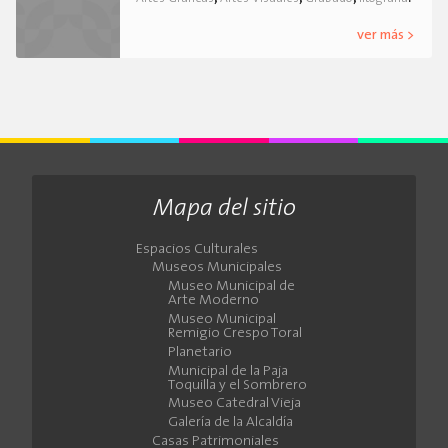
ver más >
Mapa del sitio
Espacios Culturales
Museos Municipales
Museo Municipal de
Arte Moderno
Museo Municipal
Remigio Crespo Toral
Planetario
Municipal de la Paja
Toquilla y el Sombrero
Museo Catedral Vieja
Galería de la Alcaldía
Casas Patrimoniales