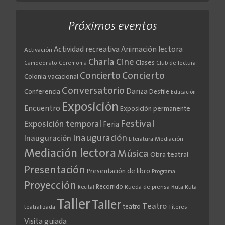
Próximos eventos
Actividad recreativa
Animación lectora
Activación
Cine
Charla
Clases
Club de lectura
Campeonato
Ceremonia
Concierto
Concierto
Colonia vacacional
Conversatorio
Danza
Conferencia
Desfile
Educación
Exposición
Encuentro
Exposición permanente
Festival
Exposición temporal
Feria
Inauguración
Inauguración
Literatura
Mediación
Mediación lectora
Música
Obra teatral
Presentación
Presentación de libro
Programa
Proyección
Recorrido
Rueda de prensa
Ruta
Ruta
Recital
Taller
Taller
Teatro
teatro
teatralizada
Títeres
Visita guiada