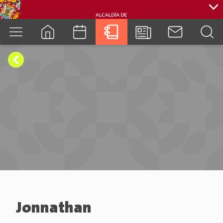
cuenca.gob.ec
Jonnathan