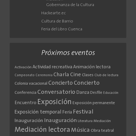
Gobernanza de la Cultura
Hackearte.ec
Cultura de Barrio
Feria del Libro Cuenca
Próximos eventos
Actividad recreativa
Animación lectora
Activación
Cine
Charla
Clases
Club de lectura
Campeonato
Ceremonia
Concierto
Concierto
Colonia vacacional
Conversatorio
Danza
Conferencia
Desfile
Educación
Exposición
Encuentro
Exposición permanente
Festival
Exposición temporal
Feria
Inauguración
Inauguración
Literatura
Mediación
Mediación lectora
Música
Obra teatral