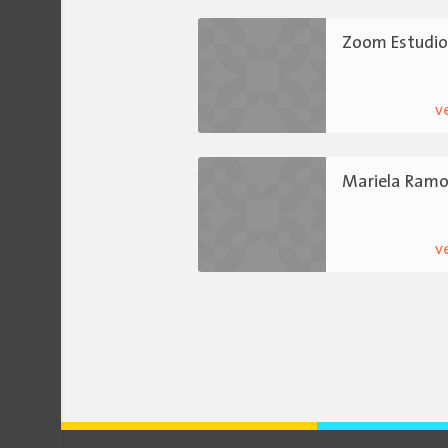
Zoom Estudi
v
Mariela Ramo
v