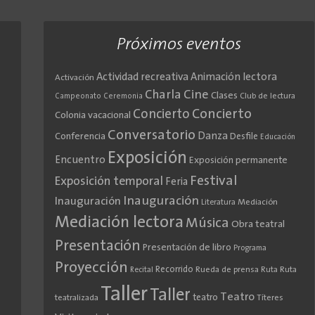
Próximos eventos
Actividad recreativa
Animación lectora
Activación
Cine
Charla
Clases
Club de lectura
Campeonato
Ceremonia
Concierto
Concierto
Colonia vacacional
Conversatorio
Danza
Conferencia
Desfile
Educación
Exposición
Encuentro
Exposición permanente
Festival
Exposición temporal
Feria
Inauguración
Inauguración
Literatura
Mediación
Mediación lectora
Música
Obra teatral
Presentación
Presentación de libro
Programa
Proyección
Recorrido
Rueda de prensa
Ruta
Ruta
Recital
Taller
Taller
Teatro
teatro
teatralizada
Títeres