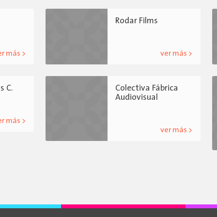
o
Rodar Films
er más >
ver más >
s C.
Colectiva Fábrica
Audiovisual
er más >
ver más >