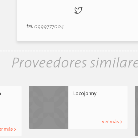
tel.
0999777004
Proveedores similar
a
Locojonny
ver más >
er más >