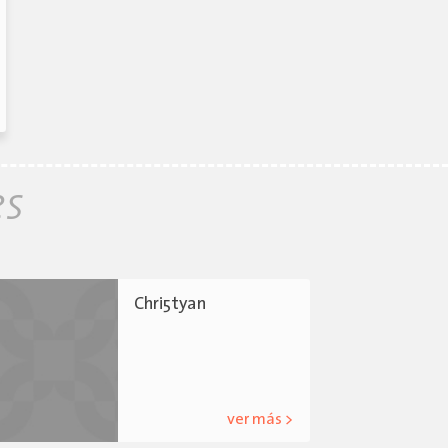
es
Chri5tyan
ver más >