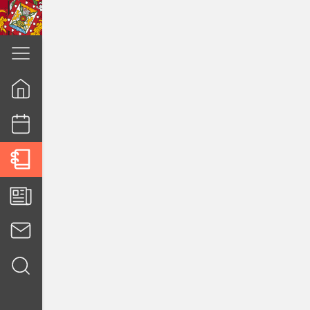
cuenca.gob.ec