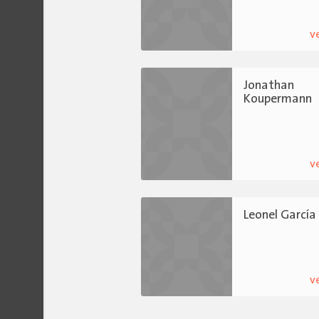
v
Jonathan
Koupermann
v
Leonel García
v