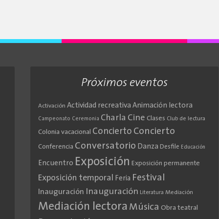
Próximos eventos
Actividad recreativa
Animación lectora
Activación
Cine
Charla
Clases
Club de lectura
Campeonato
Ceremonia
Concierto
Concierto
Colonia vacacional
Conversatorio
Danza
Conferencia
Desfile
Educación
Exposición
Encuentro
Exposición permanente
Festival
Exposición temporal
Feria
Inauguración
Inauguración
Literatura
Mediación
Mediación lectora
Música
Obra teatral