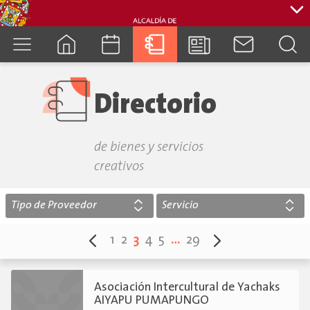
cuenca.gob.ec
Directorio
de bienes y servicios
creativos
Tipo de Proveedor
Servicio
1
2
3
4
5
…
29
Asociación Intercultural de Yachaks
AIYAPU PUMAPUNGO