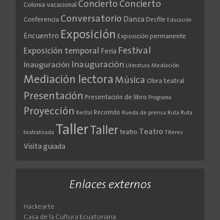
Concierto
Concierto
Colonia vacacional
Conversatorio
Danza
Conferencia
Desfile
Educación
Exposición
Encuentro
Exposición permanente
Festival
Exposición temporal
Feria
Inauguración
Inauguración
Literatura
Mediación
Mediación lectora
Música
Obra teatral
Presentación
Presentación de libro
Programa
Proyección
Recorrido
Rueda de prensa
Ruta
Ruta
Recital
Taller
Taller
Teatro
teatro
teatralizada
Títeres
Visita guiada
Enlaces externos
Hackearte
Casa de la Cultura Ecuatoriana