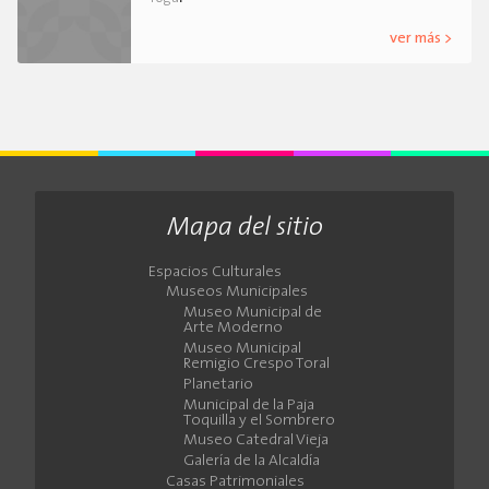
ver más >
Mapa del sitio
Espacios Culturales
Museos Municipales
Museo Municipal de
Arte Moderno
Museo Municipal
Remigio Crespo Toral
Planetario
Municipal de la Paja
Toquilla y el Sombrero
Museo Catedral Vieja
Galería de la Alcaldía
Casas Patrimoniales