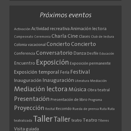
Próximos eventos
Actividad recreativa
Animación lectora
Activación
Cine
Charla
Clases
Club de lectura
Campeonato
Ceremonia
Concierto
Concierto
Colonia vacacional
Conversatorio
Danza
Conferencia
Desfile
Educación
Exposición
Encuentro
Exposición permanente
Festival
Exposición temporal
Feria
Inauguración
Inauguración
Literatura
Mediación
Mediación lectora
Música
Obra teatral
Presentación
Presentación de libro
Programa
Proyección
Recorrido
Rueda de prensa
Ruta
Ruta
Recital
Taller
Taller
Teatro
teatro
teatralizada
Títeres
Visita guiada