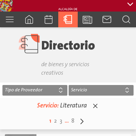
cuenca.gob.ec
Directorio
de bienes y servicios
creativos
Tipo de Proveedor
Servicio
Servicio:
Literatura
1
2
3
…
8