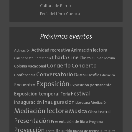
Cultura de Barrio
Feria del Libro Cuenca
Próximos eventos
Actividad recreativa
Animación lectora
Activación
Cine
Charla
Clases
Club de lectura
Campeonato
Ceremonia
Concierto
Concierto
Colonia vacacional
Conversatorio
Danza
Conferencia
Desfile
Educación
Exposición
Encuentro
Exposición permanente
Festival
Exposición temporal
Feria
Inauguración
Inauguración
Literatura
Mediación
Mediación lectora
Música
Obra teatral
Presentación
Presentación de libro
Programa
Proyección
Recorrido
Rueda de prensa
Ruta
Ruta
Recital