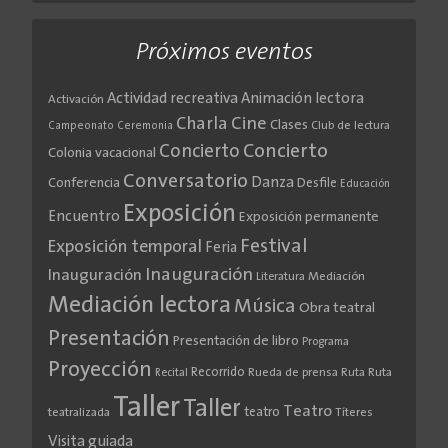
Próximos eventos
Actividad recreativa
Animación lectora
Activación
Cine
Charla
Clases
Club de lectura
Campeonato
Ceremonia
Concierto
Concierto
Colonia vacacional
Conversatorio
Danza
Conferencia
Desfile
Educación
Exposición
Encuentro
Exposición permanente
Festival
Exposición temporal
Feria
Inauguración
Inauguración
Literatura
Mediación
Mediación lectora
Música
Obra teatral
Presentación
Presentación de libro
Programa
Proyección
Recorrido
Rueda de prensa
Ruta
Ruta
Recital
Taller
Taller
Teatro
teatro
teatralizada
Títeres
Visita guiada