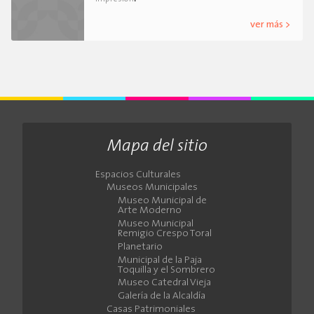
ver más >
Mapa del sitio
Espacios Culturales
Museos Municipales
Museo Municipal de
Arte Moderno
Museo Municipal
Remigio Crespo Toral
Planetario
Municipal de la Paja
Toquilla y el Sombrero
Museo Catedral Vieja
Galería de la Alcaldía
Casas Patrimoniales