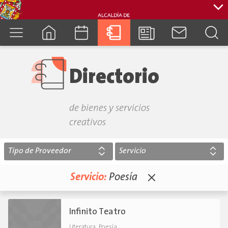
cuenca.gob.ec
Directorio
de bienes y servicios
creativos
Tipo de Proveedor
Servicio
Servicio:
Poesía
Infinito Teatro
,
.
Literatura
Poesía