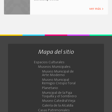
ver más >
Mapa del sitio
Espacios Culturales
Museos Municipales
Museo Municipal de
Arte Moderno
Museo Municipal
Remigio Crespo Toral
Planetario
Municipal de la Paja
Toquilla y el Sombrero
Museo Catedral Vieja
Galería de la Alcaldía
Casas Patrimoniales