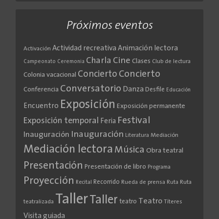
Próximos eventos
Actividad recreativa
Animación lectora
Activación
Cine
Charla
Clases
Club de lectura
Campeonato
Ceremonia
Concierto
Concierto
Colonia vacacional
Conversatorio
Danza
Conferencia
Desfile
Educación
Exposición
Encuentro
Exposición permanente
Festival
Exposición temporal
Feria
Inauguración
Inauguración
Literatura
Mediación
Mediación lectora
Música
Obra teatral
Presentación
Presentación de libro
Programa
Proyección
Recorrido
Rueda de prensa
Ruta
Ruta
Recital
Taller
Taller
Teatro
teatro
teatralizada
Títeres
Visita guiada