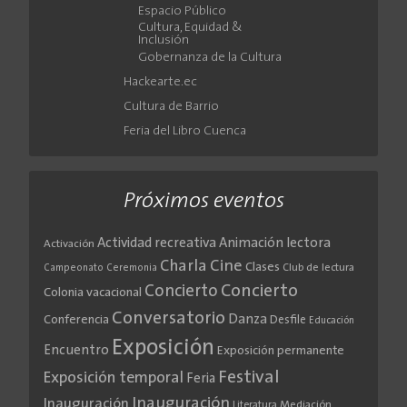
Espacio Público
Cultura, Equidad &
Inclusión
Gobernanza de la Cultura
Hackearte.ec
Cultura de Barrio
Feria del Libro Cuenca
Próximos eventos
Actividad recreativa
Animación lectora
Activación
Cine
Charla
Clases
Club de lectura
Campeonato
Ceremonia
Concierto
Concierto
Colonia vacacional
Conversatorio
Danza
Conferencia
Desfile
Educación
Exposición
Encuentro
Exposición permanente
Festival
Exposición temporal
Feria
Inauguración
Inauguración
Literatura
Mediación