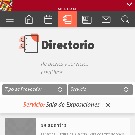
cuenca.gob.ec
Directorio
de bienes y servicios
creativos
Tipo de Proveedor
Servicio
Servicio:
Sala de Exposiciones
saladentro
,
,
.
Espacios Culturales
Galería
Sala de Exposiciones