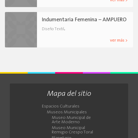
ver más >
Indumentaria Femenina – AMPUERO
.
Diseño Textil
ver más >
Mapa del sitio
Espacios Culturales
Museos Municipales
Museo Municipal de
Arte Moderno
Museo Municipal
Remigio Crespo Toral