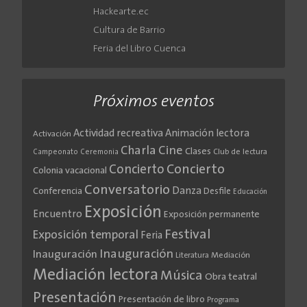
Hackearte.ec
Cultura de Barrio
Feria del Libro Cuenca
Próximos eventos
Actividad recreativa
Animación lectora
Activación
Cine
Charla
Clases
Club de lectura
Campeonato
Ceremonia
Concierto
Concierto
Colonia vacacional
Conversatorio
Danza
Conferencia
Desfile
Educación
Exposición
Encuentro
Exposición permanente
Festival
Exposición temporal
Feria
Inauguración
Inauguración
Literatura
Mediación
Mediación lectora
Música
Obra teatral
Presentación
Presentación de libro
Programa