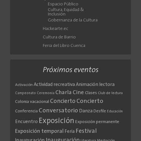
Espacio Público
Cultura, Equidad &
Inclusión
Gobernanza de la Cultura
Hackearte.ec
Cultura de Barrio
Feria del Libro Cuenca
Próximos eventos
Actividad recreativa
Animación lectora
Activación
Cine
Charla
Clases
Club de lectura
Campeonato
Ceremonia
Concierto
Concierto
Colonia vacacional
Conversatorio
Danza
Conferencia
Desfile
Educación
Exposición
Encuentro
Exposición permanente
Festival
Exposición temporal
Feria
Inauguración
Inauguración
Literatura
Mediación