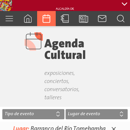
cuenca.gob.ec
Agenda
Cultural
exposiciones,
conciertos,
conversatorios,
talleres
Tipo de evento
Lugar de evento
Lugar:
Barranco del Río Tomebamba