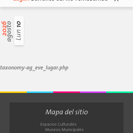
2026
agosto
10
Lun
taxonomy-ag_eve_lugar.php
Mapa del sitio
Espacios Culturales
Museos Municipales