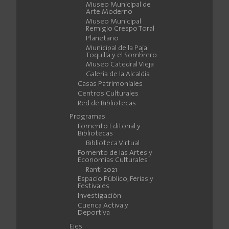
Museo Municipal de
Arte Moderno
Museo Municipal
Remigio Crespo Toral
Planetario
Municipal de la Paja
Toquilla y el Sombrero
Museo Catedral Vieja
Galería de la Alcaldía
Casas Patrimoniales
Centros Culturales
Red de Bibliotecas
Programas
Fomento Editorial y
Bibliotecas
Biblioteca Virtual
Fomento de las Artes y
Economías Culturales
Ranti 2021
Espacio Público, Ferias y
Festivales
Investigación
Cuenca Activa y
Deportiva
Ejes