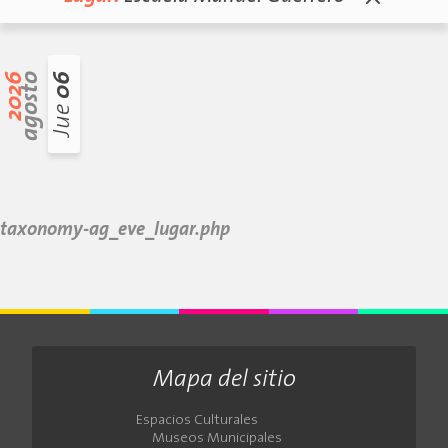
2026
agosto
06
Jue
taxonomy-ag_eve_lugar.php
Mapa del sitio
Espacios Culturales
Museos Municipales