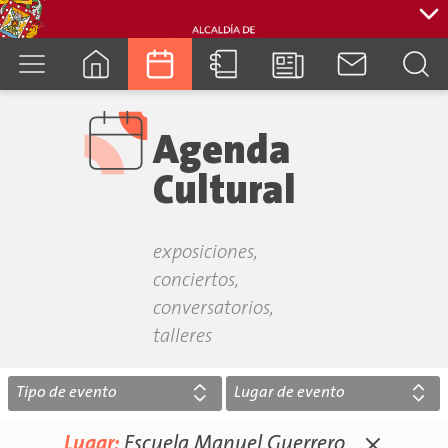
cuenca.gob.ec
Agenda
Cultural
exposiciones,
conciertos,
conversatorios,
talleres
Tipo de evento
Lugar de evento
Lugar:
Escuela Manuel Guerrero