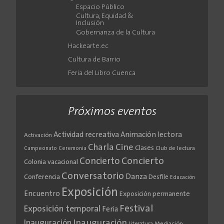
Espacio Público
Cultura, Equidad &
Inclusión
Gobernanza de la Cultura
Hackearte.ec
Cultura de Barrio
Feria del Libro Cuenca
Próximos eventos
Actividad recreativa
Animación lectora
Activación
Cine
Charla
Clases
Club de lectura
Campeonato
Ceremonia
Concierto
Concierto
Colonia vacacional
Conversatorio
Danza
Conferencia
Desfile
Educación
Exposición
Encuentro
Exposición permanente
Festival
Exposición temporal
Feria
Inauguración
Inauguración