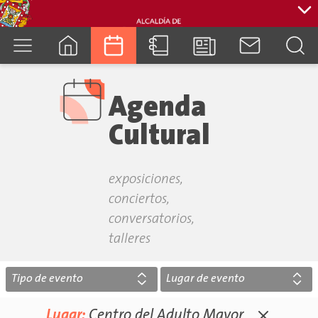
cuenca.gob.ec
Agenda
Cultural
exposiciones,
conciertos,
conversatorios,
talleres
Tipo de evento
Lugar de evento
Lugar:
Centro del Adulto Mayor