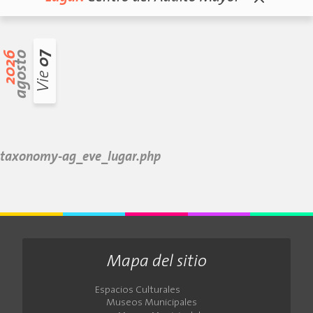
2026
agosto
07
Vie
taxonomy-ag_eve_lugar.php
Mapa del sitio
Espacios Culturales
Museos Municipales