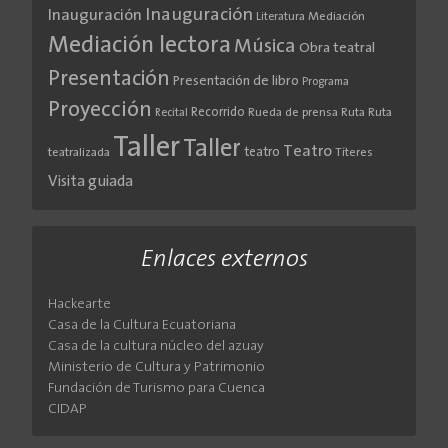
Inauguración
Inauguración
Literatura
Mediación
Mediación lectora
Música
Obra teatral
Presentación
Presentación de libro
Programa
Proyección
Recorrido
Rueda de prensa
Ruta
Ruta
Recital
Taller
Taller
Teatro
teatro
teatralizada
Títeres
Visita guiada
Enlaces externos
Hackearte
Casa de la Cultura Ecuatoriana
Casa de la cultura núcleo del azuay
Ministerio de Cultura y Patrimonio
Fundación de Turismo para Cuenca
CIDAP