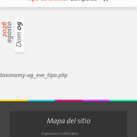
2026
agosto
09
Dom
taxonomy-ag_eve_tipo.php
Mapa del sitio
Espacios Culturales