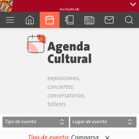
cuenca.gob.ec
Agenda
Cultural
exposiciones,
conciertos,
conversatorios,
talleres
Tipo de evento
Lugar de evento
Tipo de evento:
Comparsa