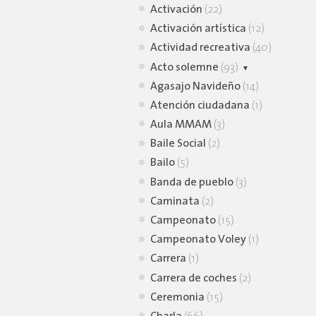
Activación
(22)
Activación artística
(12)
Actividad recreativa
(40)
Acto solemne
(93)
Agasajo Navideño
Homenaje
(12)
(14)
Atención ciudadana
Inauguración
(73)
(1)
Aula MMAM
(3)
Baile Social
(2)
Bailo
(5)
Banda de pueblo
(3)
Caminata
(2)
Campeonato
(15)
Campeonato Voley
(1)
Carrera
(1)
Carrera de coches
(2)
Ceremonia
(15)