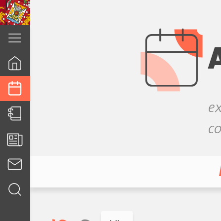
cuenca.gob.ec
ex
co