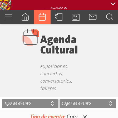
cuenca.gob.ec
Agenda
Cultural
exposiciones,
conciertos,
conversatorios,
talleres
Tipo de evento
Lugar de evento
Tipo de evento:
Coro