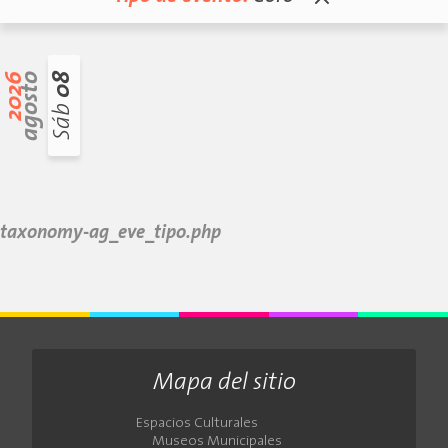
2026
agosto
08
Sáb
taxonomy-ag_eve_tipo.php
Mapa del sitio
Espacios Culturales
Museos Municipales