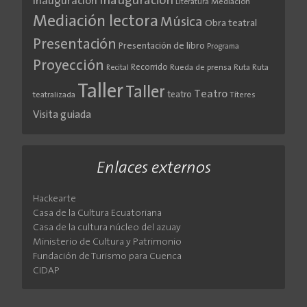
Inauguración
Inauguración
Literatura
Mediación
Mediación lectora
Música
Obra teatral
Presentación
Presentación de libro
Programa
Proyección
Recorrido
Rueda de prensa
Ruta
Ruta
Recital
Taller
Taller
Teatro
teatro
teatralizada
Títeres
Visita guiada
Enlaces externos
Hackearte
Casa de la Cultura Ecuatoriana
Casa de la cultura núcleo del azuay
Ministerio de Cultura y Patrimonio
Fundación de Turismo para Cuenca
CIDAP