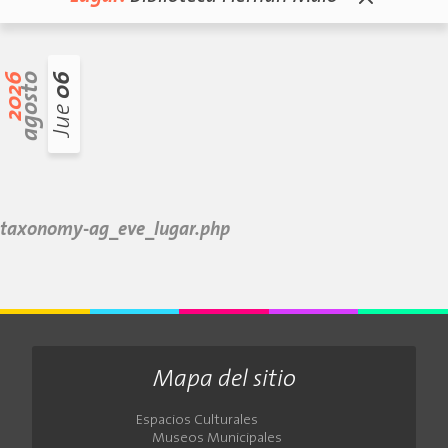
2026
agosto
06
Jue
taxonomy-ag_eve_lugar.php
Mapa del sitio
Espacios Culturales
Museos Municipales