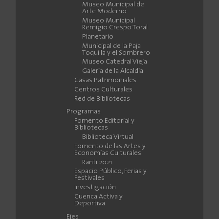
Museo Municipal de
Arte Moderno
Museo Municipal
Remigio Crespo Toral
Planetario
Municipal de la Paja
Toquilla y el Sombrero
Museo Catedral Vieja
Galería de la Alcaldía
Casas Patrimoniales
Centros Culturales
Red de Bibliotecas
Programas
Fomento Editorial y
Bibliotecas
Biblioteca Virtual
Fomento de las Artes y
Economías Culturales
Ranti 2021
Espacio Público, Ferias y
Festivales
Investigación
Cuenca Activa y
Deportiva
Ejes