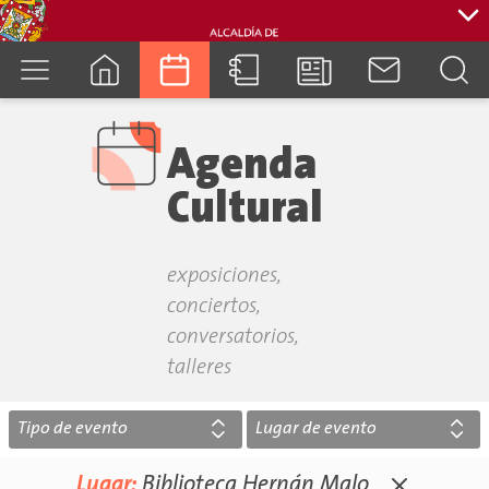
cuenca.gob.ec
Agenda
Cultural
exposiciones,
conciertos,
conversatorios,
talleres
Tipo de evento
Lugar de evento
Lugar:
Biblioteca Hernán Malo