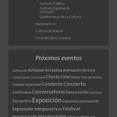
Espacio Público
Cultura, Equidad &
Inclusión
Gobernanza de la Cultura
Hackearte.ec
Cultura de Barrio
Feria del Libro Cuenca
Próximos eventos
Actividad recreativa
Animación lectora
Activación
Cine
Charla
Clases
Club de lectura
Campeonato
Ceremonia
Concierto
Concierto
Colonia vacacional
Conversatorio
Danza
Conferencia
Desfile
Educación
Exposición
Encuentro
Exposición permanente
Festival
Exposición temporal
Feria
Inauguración
Inauguración