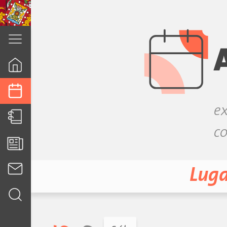
cuenca.gob.ec
ex
co
Luga