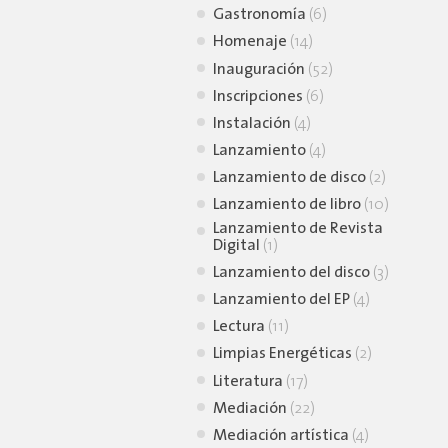
Gastronomía
(6)
Homenaje
(14)
Inauguración
(52)
Inscripciones
(6)
Instalación
(4)
Lanzamiento
(4)
Lanzamiento de disco
(2)
Lanzamiento de libro
(10)
Lanzamiento de Revista
Digital
(1)
Lanzamiento del disco
(3)
Lanzamiento del EP
(4)
Lectura
(11)
Limpias Energéticas
(2)
Literatura
(17)
Mediación
(22)
Mediación artística
(4)