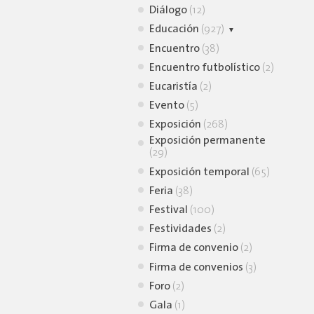
Diálogo
(12)
Educación
(927)
Animación lectora
Encuentro
(38)
(39)
Encuentro futbolístico
(2)
Charla virtual
(9)
Eucaristía
(2)
Conferencia
(30)
Evento
(5)
Conversatorio
(105)
Exposición
(268)
Curso
(7)
Exposición permanente
(29)
Simposio
(2)
Exposición temporal
Taller
(726)
(65)
Feria
Webinar
(38)
(1)
Festival
(100)
Festividades
(2)
Firma de convenio
(2)
Firma de convenios
(3)
Foro
(2)
Gala
(1)