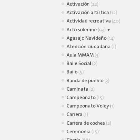
Activación
(22)
Activación artística
(12)
Actividad recreativa
(40)
Acto solemne
(93)
Agasajo Navideño
Homenaje
(12)
(14)
Atención ciudadana
Inauguración
(73)
(1)
Aula MMAM
(3)
Baile Social
(2)
Bailo
(5)
Banda de pueblo
(3)
Caminata
(2)
Campeonato
(15)
Campeonato Voley
(1)
Carrera
(1)
Carrera de coches
(2)
Ceremonia
(15)