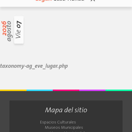
2026
agosto
07
Vie
taxonomy-ag_eve_lugar.php
Mapa del sitio
Espacios Culturales
Museos Municipales