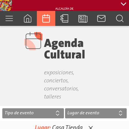
cuenca.gob.ec
Agenda
Cultural
exposiciones,
conciertos,
conversatorios,
talleres
Tipo de evento
Lugar de evento
Lugar:
Casa Tienda