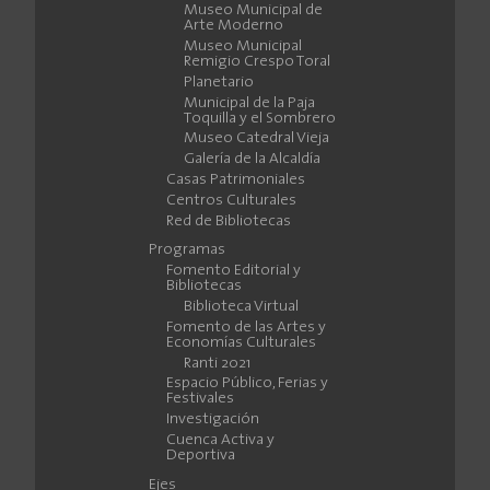
Museo Municipal de
Arte Moderno
Museo Municipal
Remigio Crespo Toral
Planetario
Municipal de la Paja
Toquilla y el Sombrero
Museo Catedral Vieja
Galería de la Alcaldía
Casas Patrimoniales
Centros Culturales
Red de Bibliotecas
Programas
Fomento Editorial y
Bibliotecas
Biblioteca Virtual
Fomento de las Artes y
Economías Culturales
Ranti 2021
Espacio Público, Ferias y
Festivales
Investigación
Cuenca Activa y
Deportiva
Ejes