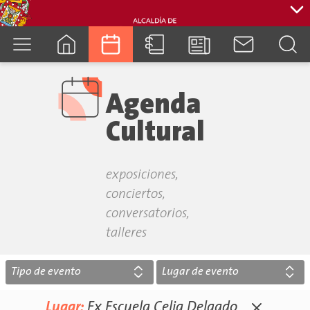
cuenca.gob.ec
Agenda
Cultural
exposiciones,
conciertos,
conversatorios,
talleres
Tipo de evento
Lugar de evento
Lugar:
Ex Escuela Celia Delgado