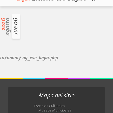
2026
agosto
06
Jue
taxonomy-ag_eve_lugar.php
Mapa del sitio
Espacios Culturales
Museos Municipales