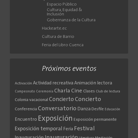
Espacio Público
Cultura, Equidad &
Inclusión
Gobernanza de la Cultura
Hackearte.ec
Cultura de Barrio
Feria del Libro Cuenca
Próximos eventos
Actividad recreativa
Animación lectora
Activación
Cine
Charla
Clases
Club de lectura
Campeonato
Ceremonia
Concierto
Concierto
Colonia vacacional
Conversatorio
Danza
Conferencia
Desfile
Educación
Exposición
Encuentro
Exposición permanente
Festival
Exposición temporal
Feria
Inauguración
Inauguración