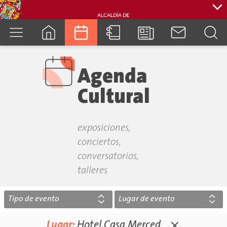
cuenca.gob.ec
Agenda
Cultural
exposiciones,
conciertos,
conversatorios,
talleres
Tipo de evento
Lugar de evento
Lugar:
Hotel Casa Merced