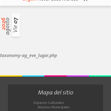
2026
agosto
07
Vie
taxonomy-ag_eve_lugar.php
Mapa del sitio
Espacios Culturales
Museos Municipales