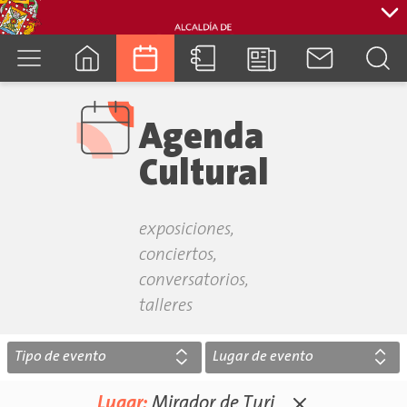
cuenca.gob.ec
Agenda
Cultural
exposiciones,
conciertos,
conversatorios,
talleres
Tipo de evento
Lugar de evento
Lugar:
Mirador de Turi