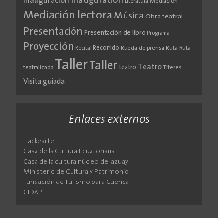
Inauguración
Inauguración
Literatura
Mediación
Mediación lectora
Música
Obra teatral
Presentación
Presentación de libro
Programa
Proyección
Recorrido
Rueda de prensa
Ruta
Ruta
Recital
Taller
Taller
Teatro
teatro
teatralizada
Títeres
Visita guiada
Enlaces externos
Hackearte
Casa de la Cultura Ecuatoriana
Casa de la cultura núcleo del azuay
Ministerio de Cultura y Patrimonio
Fundación de Turismo para Cuenca
CIDAP