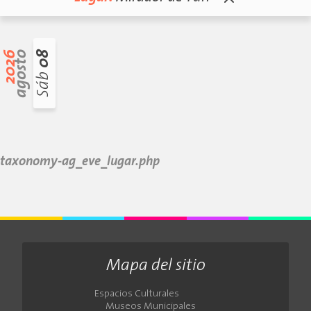
2026
agosto
08
Sáb
taxonomy-ag_eve_lugar.php
Mapa del sitio
Espacios Culturales
Museos Municipales