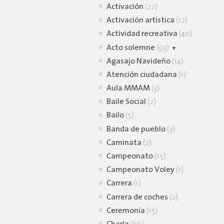
Activación
(22)
Activación artística
(12)
Actividad recreativa
(40)
Acto solemne
(93)
Agasajo Navideño
Homenaje
(12)
(14)
Atención ciudadana
Inauguración
(73)
(1)
Aula MMAM
(3)
Baile Social
(2)
Bailo
(5)
Banda de pueblo
(3)
Caminata
(2)
Campeonato
(15)
Campeonato Voley
(1)
Carrera
(1)
Carrera de coches
(2)
Ceremonia
(15)