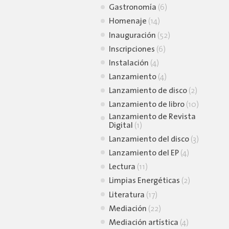
Gastronomía
(6)
Homenaje
(14)
Inauguración
(52)
Inscripciones
(6)
Instalación
(4)
Lanzamiento
(4)
Lanzamiento de disco
(2)
Lanzamiento de libro
(10)
Lanzamiento de Revista
Digital
(1)
Lanzamiento del disco
(3)
Lanzamiento del EP
(4)
Lectura
(11)
Limpias Energéticas
(2)
Literatura
(17)
Mediación
(22)
Mediación artística
(4)