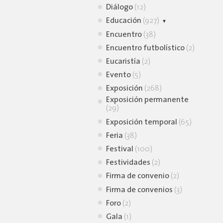
Diálogo
(12)
Educación
(927)
Animación lectora
Encuentro
(38)
(39)
Encuentro futbolístico
(2)
Charla virtual
(9)
Eucaristía
(2)
Conferencia
(30)
Evento
(5)
Conversatorio
(105)
Exposición
(268)
Curso
(7)
Exposición permanente
(29)
Simposio
(2)
Exposición temporal
Taller
(726)
(65)
Feria
Webinar
(38)
(1)
Festival
(100)
Festividades
(2)
Firma de convenio
(2)
Firma de convenios
(3)
Foro
(2)
Gala
(1)