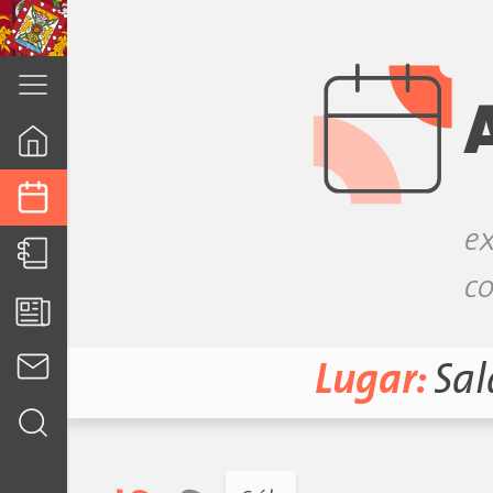
cuenca.gob.ec
ex
co
Lugar:
Sa